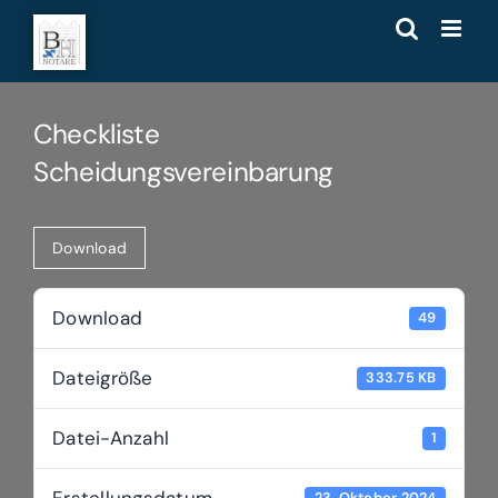
Zum
Inhalt
springen
Checkliste
Scheidungsvereinbarung
Download
Download
49
Dateigröße
333.75 KB
Datei-Anzahl
1
Erstellungsdatum
23. Oktober 2024