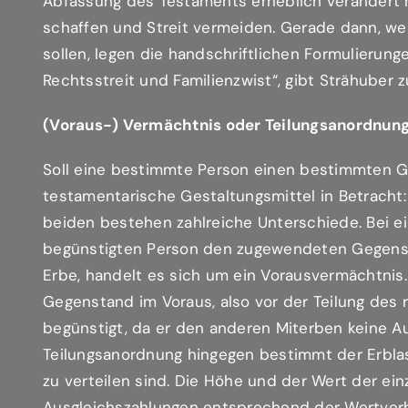
Abfassung des Testaments erheblich verändert h
schaffen und Streit vermeiden. Gerade dann, w
sollen, legen die handschriftlichen Formulierung
Rechtsstreit und Familienzwist“, gibt Strähuber 
(Voraus-) Vermächtnis oder Teilungsanordnun
Soll eine bestimmte Person einen bestimmten G
testamentarische Gestaltungsmittel in Betracht
beiden bestehen zahlreiche Unterschiede. Bei ei
begünstigten Person den zugewendeten Gegenst
Erbe, handelt es sich um ein Vorausvermächtnis
Gegenstand im Voraus, also vor der Teilung des 
begünstigt, da er den anderen Miterben keine Au
Teilungsanordnung hingegen bestimmt der Erbla
zu verteilen sind. Die Höhe und der Wert der ei
Ausgleichszahlungen entsprechend der Wertverhä