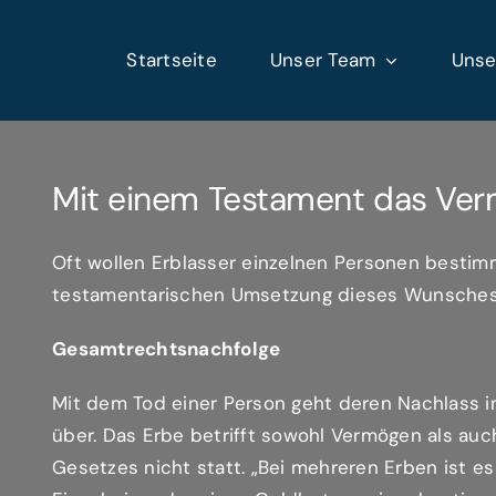
Zum
Inhalt
Startseite
Unser Team
Unse
springen
Mit einem Testament das Vermö
Oft wollen Erblasser einzelnen Personen best
testamentarischen Umsetzung dieses Wunsches la
Gesamtrechtsnachfolge
Mit dem Tod einer Person geht deren Nachlass 
über. Das Erbe betrifft sowohl Vermögen als auc
Gesetzes nicht statt. „Bei mehreren Erben ist e