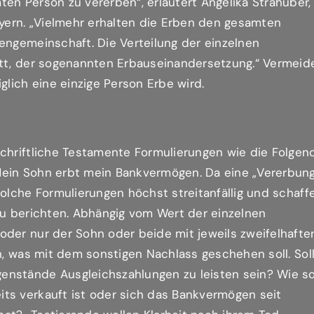
en Person zu vererben“, erläutert Angelika Strähuber,
ern. „Vielmehr erhalten die Erben den gesamten
engemeinschaft. Die Verteilung der einzelnen
itt, der sogenannten Erbauseinandersetzung.“ Vermeid
glich eine einzige Person Erbe wird.
schriftliche Testamente Formulierungen wie die Folgen
Mein Sohn erbt mein Bankvermögen. Da eine „Vererbun
solche Formulierungen höchst streitanfällig und schaff
zu berichten. Abhängig vom Wert der einzelnen
oder nur der Sohn oder beide mit jeweils zweifelhafte
ch, was mit dem sonstigen Nachlass geschehen soll. Sol
nstände Ausgleichszahlungen zu leisten sein? Wie so
ts verkauft ist oder sich das Bankvermögen seit