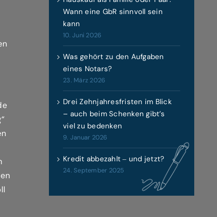
Wann eine GbR sinnvoll sein
kann
10. Juni 2026
en
Was gehört zu den Aufgaben
eines Notars?
23. März 2026
Drei Zehnjahresfristen im Blick
de
– auch beim Schenken gibt’s
g“
viel zu bedenken
en
9. Januar 2026
Kredit abbezahlt ‒ und jetzt?
n
24. September 2025
len
ll