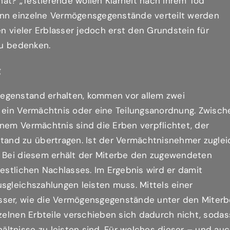
at? „Testierende wollen Klarheit nach ihrem Tod
enn einzelne Vermögensgegenstände verteilt werden
en vieler Erblasser jedoch erst den Grundstein für
zu bedenken.
g
egenstand erhalten, kommen vor allem zwei
: ein Vermächtnis oder eine Teilungsanordnung. Zwisch
nem Vermächtnis sind die Erben verpflichtet, der
and zu übertragen. Ist der Vermächtnisnehmer zuglei
. Bei diesem erhält der Miterbe den zugewendeten
restlichen Nachlasses. Im Ergebnis wird er damit
sgleichszahlungen leisten muss. Mittels einer
sser, wie die Vermögensgegenstände unter den Miter
nzelnen Erbteile verschieben sich dadurch nicht, sodas
ltnisse zu leisten sind. Für welches dieser – und au