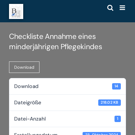
Zum
Inhalt
springen
Checkliste Annahme eines
minderjährigen Pflegekindes
Download
Download
14
Dateigröße
218.02 KB
Datei-Anzahl
1
Erstellungsdatum
23. Oktober 2024