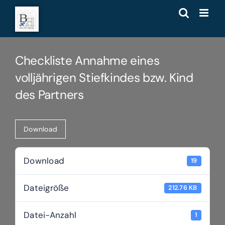
Zum
Inhalt
springen
Checkliste Annahme eines
volljährigen Stiefkindes bzw. Kind
des Partners
Download
Download
19
Dateigröße
212.76 KB
Datei-Anzahl
1